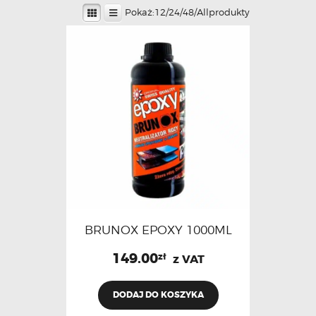
Pokaż:
12
/
24
/
48
/
All
produkty
BRUNOX EPOXY 1000ML
149.00
zł
z VAT
DODAJ DO KOSZYKA