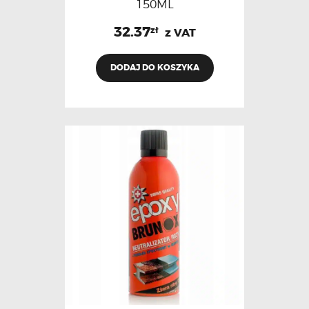
150ML
32.37
zł
z VAT
DODAJ DO KOSZYKA