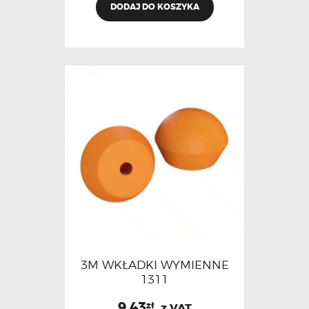
DODAJ DO KOSZYKA
3M WKŁADKI WYMIENNE
1311
9.43
zł
z VAT