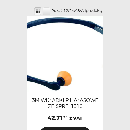
Pokaż:
12
/
24
/
48
/
All
produkty
3M WKŁADKI P.HAŁASOWE
ZE SPRE. 1310
42.71
zł
z VAT