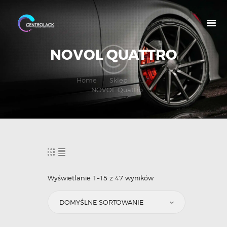
NOVOL QUATTRO
O NAS
Home
Sklep
...
NOVOL Quattro
OFERTA
NASZE MARKI
MOJE KONTO
Wyświetlanie 1–15 z 47 wyników