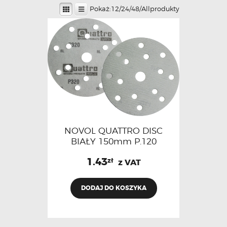
Pokaż:
12
/
24
/
48
/
All
produkty
NOVOL QUATTRO DISC
BIAŁY 150mm P.120
1.43
zł
z VAT
DODAJ DO KOSZYKA