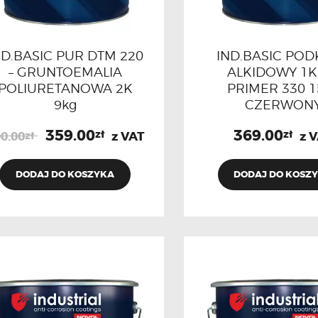
ND.BASIC PUR DTM 220
IND.BASIC PO
– GRUNTOEMALIA
ALKIDOWY 1K
POLIURETANOWA 2K
PRIMER 330 1
9kg
CZERWON
359.00
369.00
zł
zł
0.00
zł
z VAT
z 
DODAJ DO KOSZYKA
DODAJ DO KOSZ