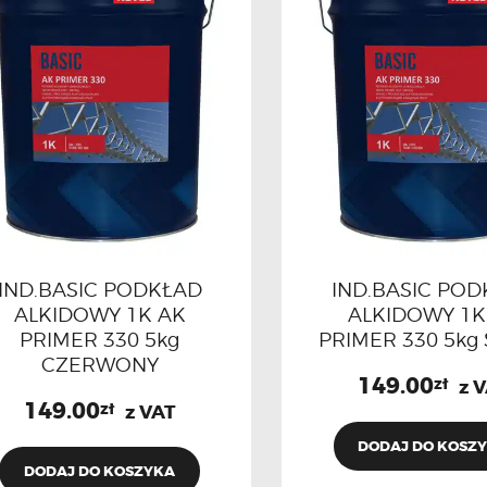
IND.BASIC PODKŁAD
IND.BASIC PO
ALKIDOWY 1K AK
ALKIDOWY 1K
PRIMER 330 5kg
PRIMER 330 5kg
CZERWONY
149.00
zł
z 
149.00
zł
z VAT
DODAJ DO KOSZ
DODAJ DO KOSZYKA