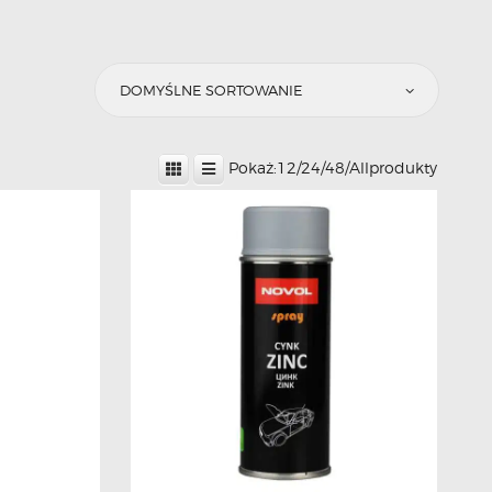
Pokaż:
12
/
24
/
48
/
All
produkty