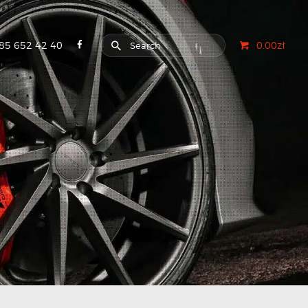
85 652 42 40
0.00zł