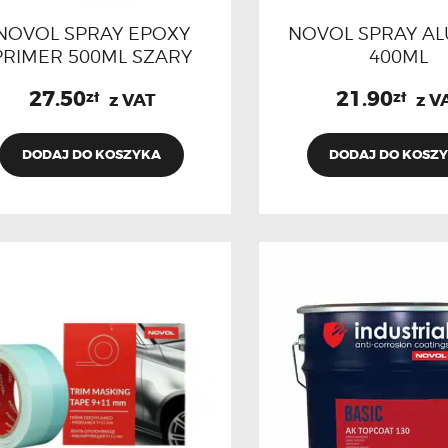
NOVOL SPRAY EPOXY
NOVOL SPRAY AL
PRIMER 500ML SZARY
400ML
27.50
21.90
zł
zł
z VAT
z V
DODAJ DO KOSZYKA
DODAJ DO KOSZ