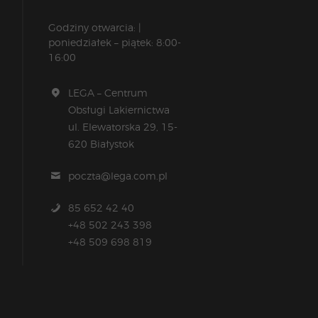
Godziny otwarcia: |
poniedziałek – piątek: 8:00-
16:00
LEGA – Centrum
Obsługi Lakiernictwa
ul. Elewatorska 29, 15-
620 Białystok
poczta@lega.com.pl
85 652 42 40
+48 502 243 398
+48 509 698 819