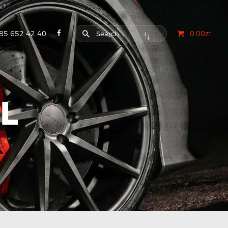
85 652 42 40
0.00zł
L