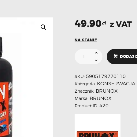
49.90
z VAT
zł
NA STANIE
DODAJ 
5905179770110
SKU:
KONSERWACJA
Kategoria:
BRUNOX
Znacznik:
BRUNOX
Marka:
420
Product ID: