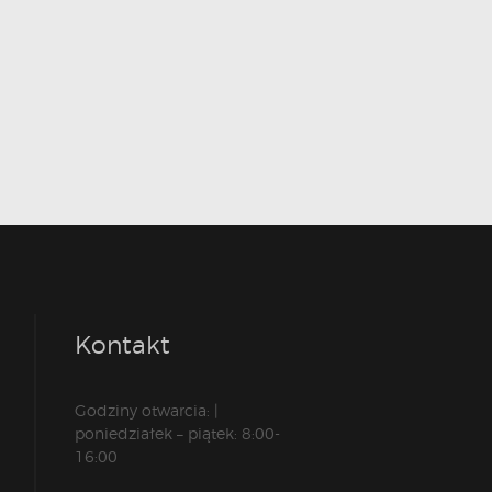
Kontakt
Godziny otwarcia: |
poniedziałek – piątek: 8:00-
16:00