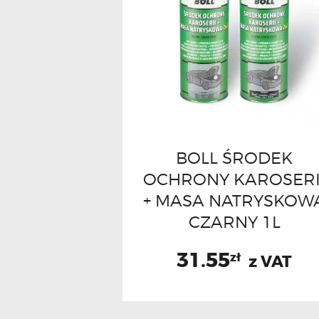
BOLL ŚRODEK
OCHRONY KAROSERI
+ MASA NATRYSKOW
CZARNY 1L
31.55
zł
z VAT