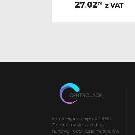
27.02
zł
z VAT
Firma Lega istnieje od 1990r.
Zajmujemy się sprzedażą
hurtową i detaliczną materiałów