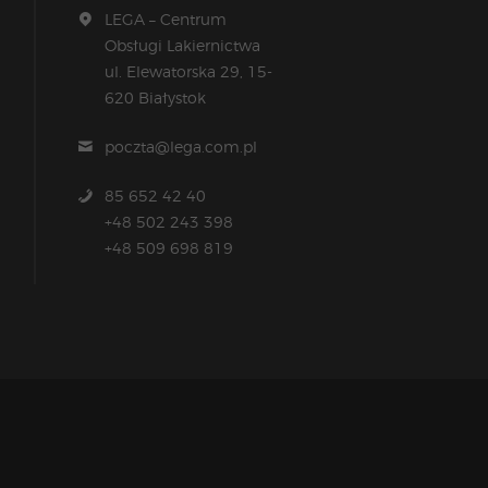
LEGA – Centrum
Obsługi Lakiernictwa
ul. Elewatorska 29, 15-
620 Białystok
poczta@lega.com.pl
85 652 42 40
+48 502 243 398
+48 509 698 819