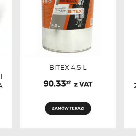
BITEX 4,5 L
I
90.33
zł
z VAT
A
ZAMÓW TERAZ!