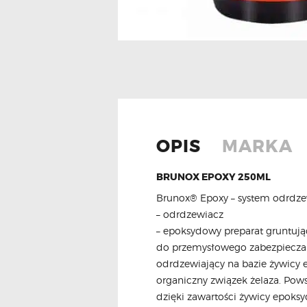
OPIS
MARKA
BRUNOX EPOXY 250ML
Brunox® Epoxy – system odrdzewi
– odrdzewiacz
– epoksydowy preparat gruntują
do przemysłowego zabezpieczani
odrdzewiający na bazie żywicy e
organiczny związek żelaza. Pow
dzięki zawartości żywicy epoks