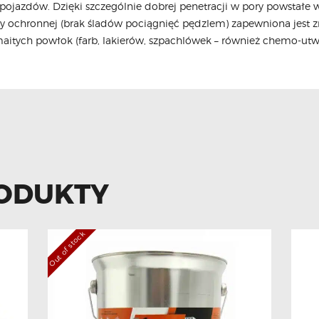
, pojazdów. Dzięki szczególnie dobrej penetracji w pory powstałe 
 ochronnej (brak śladów pociągnięć pędzlem) zapewniona jest z
itych powłok (farb, lakierów, szpachlówek – również chemo-utw
ODUKTY
Out of stock