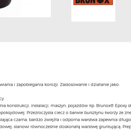
ania i zapobiegania korozji. Zastosowanie i działanie jako:
cy
a konstrukcji, instalacji, maszyn, pojazdów itp. Brunox® Epoxy
poksydowej. Przezroczysta ciecz o barwie bursztynu tworzy ze zn
stająca czarna, bardzo zwięzła i odporna warstwa zapewnia długo
ydowej, stanowi równocześnie doskonałą warstwę gruntującą. Prep