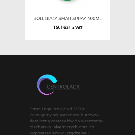
BOLL BIAŁY SMAR SPRAY 400ML
19.16
zł
z VAT
Firma Lega istnieje od 1990r.
Zajmujemy się sprzedażą hurtową i
detaliczną materiałów do warsztatów
blacharsko-lakierniczych oraz ich
wyposażaniem w urządzenia i