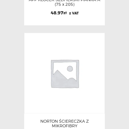
(75 x 205)
48.97
zł
z VAT
NORTON ŚCIERECZKA Z
MIKROFIBRY