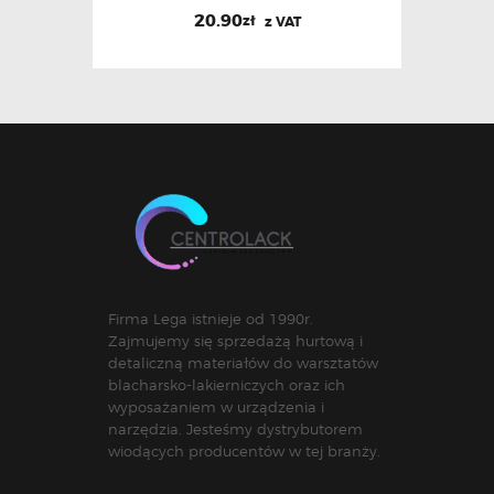
20.90
zł
z VAT
Firma Lega istnieje od 1990r.
Zajmujemy się sprzedażą hurtową i
detaliczną materiałów do warsztatów
blacharsko-lakierniczych oraz ich
wyposażaniem w urządzenia i
narzędzia. Jesteśmy dystrybutorem
wiodących producentów w tej branży.