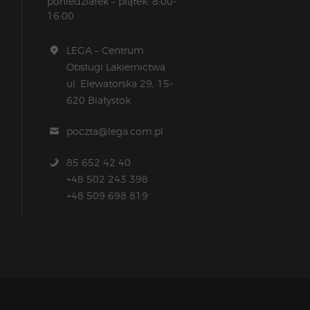
poniedziałek – piątek: 8:00-
16:00
LEGA – Centrum
Obsługi Lakiernictwa
ul. Elewatorska 29, 15-
620 Białystok
poczta@lega.com.pl
85 652 42 40
+48 502 243 398
+48 509 698 819