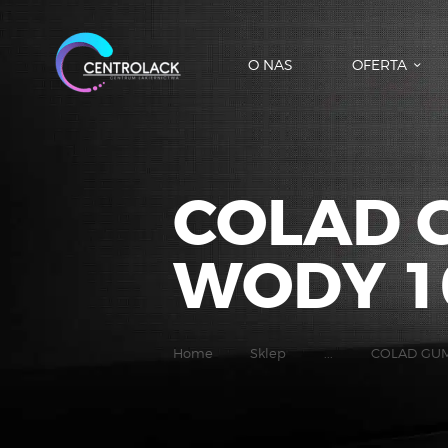
O NAS
OFERTA
COLAD 
WODY 10
Home
Sklep
...
COLAD GUM