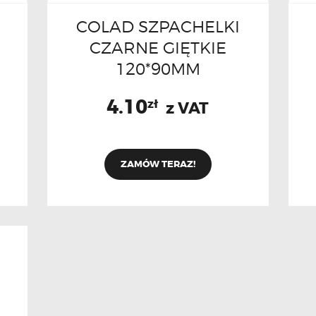
COLAD SZPACHELKI
CZARNE GIĘTKIE
120*90MM
4.10
zł
z VAT
ZAMÓW TERAZ!