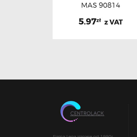
MAS 90814
5.97
zł
z VAT
Firma Lega istnieje od 1990r.