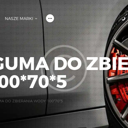
NASZE MARKI
O NAS
OFERTA
GUMA DO ZBI
NASZE MARKI
0*70*5
MOJE KONTO
A DO ZBIERANIA WODY 100*70*5