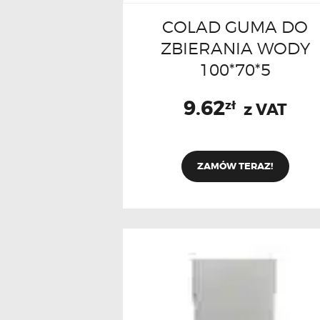
COLAD GUMA DO
ZBIERANIA WODY
100*70*5
9.62
zł
z VAT
ZAMÓW TERAZ!