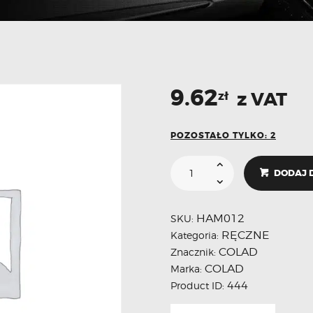
9.62
z VAT
zł
POZOSTAŁO TYLKO: 2
DODAJ 
HAM012
SKU:
RĘCZNE
Kategoria:
COLAD
Znacznik:
COLAD
Marka:
444
Product ID: