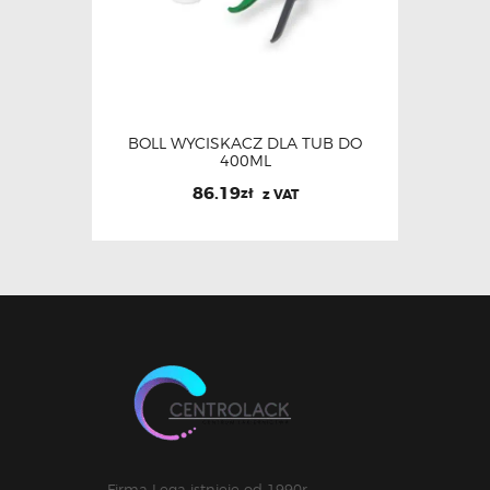
BOLL WYCISKACZ DLA TUB DO
400ML
86.19
zł
z VAT
Firma Lega istnieje od 1990r.