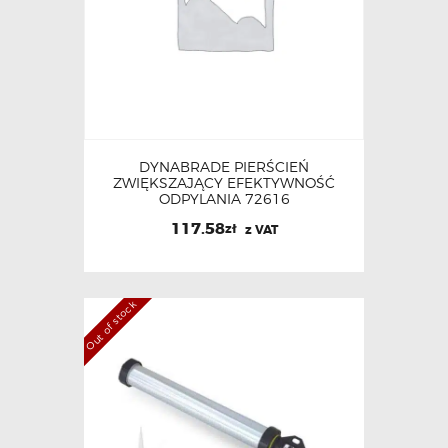
DYNABRADE PIERŚCIEŃ
ZWIĘKSZAJĄCY EFEKTYWNOŚĆ
ODPYLANIA 72616
117.58
zł
z VAT
Out of stock