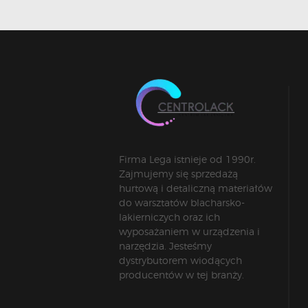
Firma Lega istnieje od 1990r.
Zajmujemy się sprzedażą
hurtową i detaliczną materiałów
do warsztatów blacharsko-
lakierniczych oraz ich
wyposażaniem w urządzenia i
narzędzia. Jesteśmy
dystrybutorem wiodących
producentów w tej branży.