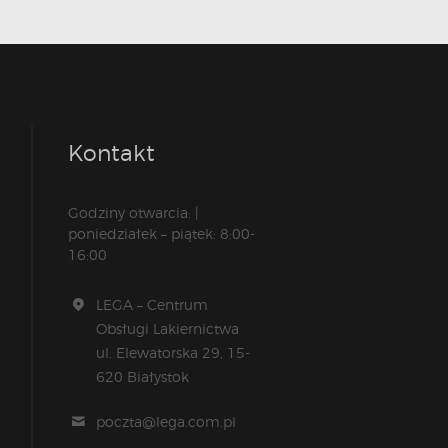
Kontakt
Godziny otwarcia: |
poniedziałek – piątek: 8:00-
16:00
LEGA – Centrum
Obsługi Lakiernictwa
ul. Elewatorska 29, 15-
620 Białystok
poczta@lega.com.pl