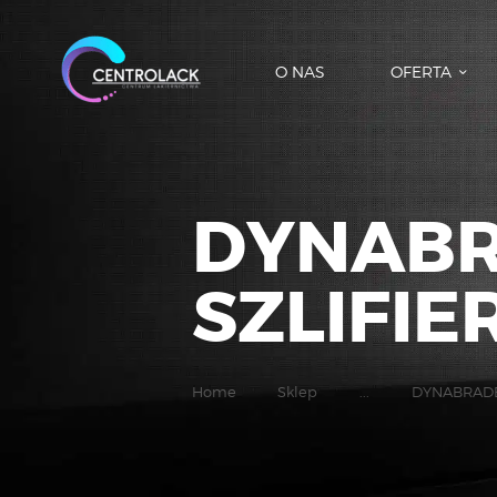
O NAS
OFERTA
DYNABR
SZLIFIE
Home
Sklep
...
DYNABRADE