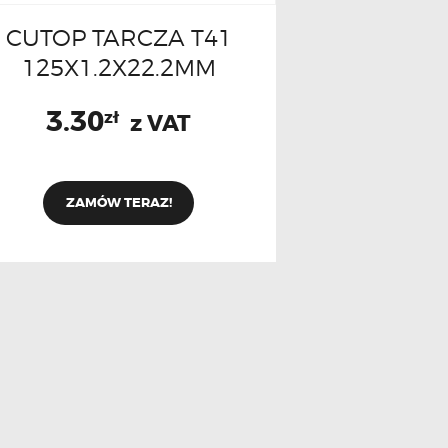
CUTOP TARCZA T41
125X1.2X22.2MM
3.30
zł
z VAT
ZAMÓW TERAZ!