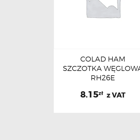
COLAD HAM
SZCZOTKA WĘGLOW
RH26E
8.15
zł
z VAT