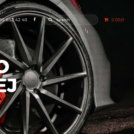
85 652 42 40
0.00zł
O
EJ