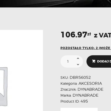
106.97
z VA
zł
POZOSTAŁO TYLKO: 2 (MOŻ
DODAJ 
DBR56052
SKU:
AKCESORIA
Kategoria:
DYNABRADE
Znacznik:
DYNABRADE
Marka:
495
Product ID: