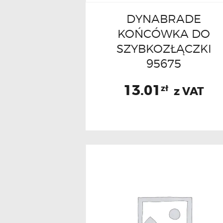
DYNABRADE
KOŃCÓWKA DO
SZYBKOZŁĄCZKI
95675
13.01
zł
z VAT