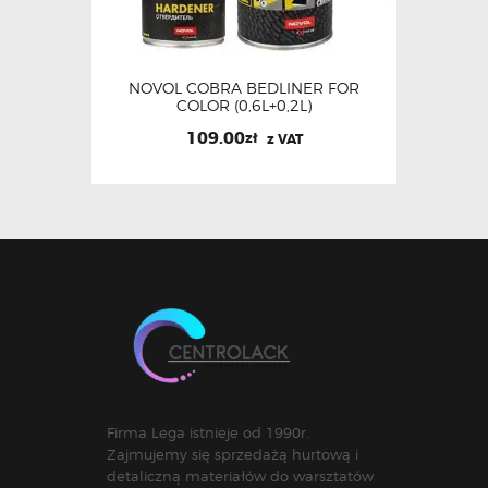
NOVOL COBRA BEDLINER FOR
COLOR (0,6L+0,2L)
109.00
zł
z VAT
Firma Lega istnieje od 1990r.
Zajmujemy się sprzedażą hurtową i
detaliczną materiałów do warsztatów