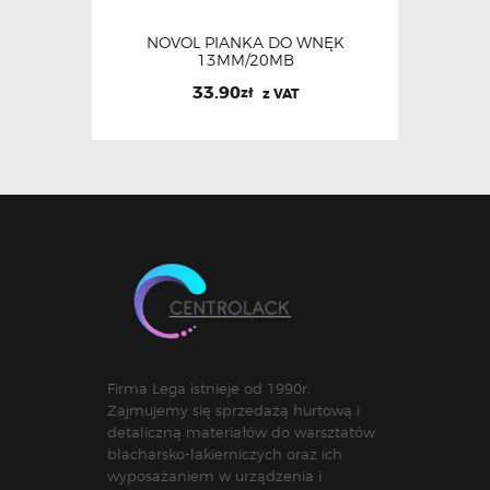
NOVOL PIANKA DO WNĘK
13MM/20MB
33.90
zł
z VAT
Firma Lega istnieje od 1990r.
Zajmujemy się sprzedażą hurtową i
detaliczną materiałów do warsztatów
blacharsko-lakierniczych oraz ich
wyposażaniem w urządzenia i