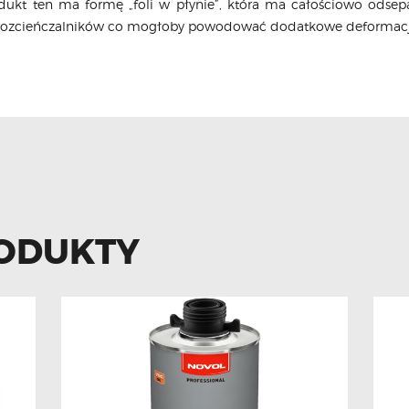
dukt ten ma formę „foli w płynie”, która ma całościowo odsep
u rozcieńczalników co mogłoby powodować dodatkowe deformacj
ODUKTY