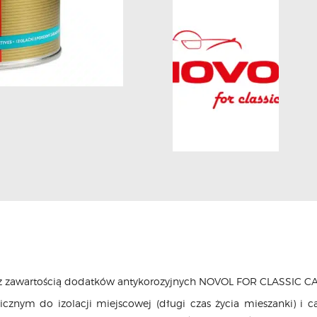
 z zawartością dodatków antykorozyjnych NOVOL FOR CLASSIC 
cznym do izolacji miejscowej (długi czas życia mieszanki) i c