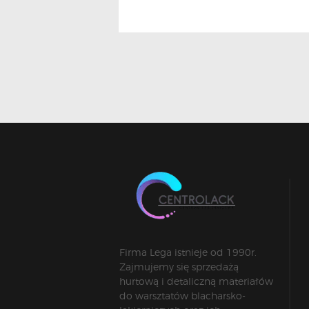
Firma Lega istnieje od 1990r.
Zajmujemy się sprzedażą
hurtową i detaliczną materiałów
do warsztatów blacharsko-