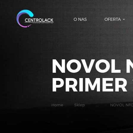
O NAS
OFERTA
NOVOL 
PRIMER 
Home
Sklep
...
NOVOL NFCC