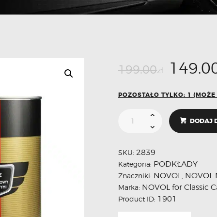
149.0
199.00
zł
POZOSTAŁO TYLKO: 1 (MOŻ
DODAJ 
2839
SKU:
PODKŁADY
Kategoria:
NOVOL
NOVOL 
Znaczniki:
,
NOVOL for Classic C
Marka:
1901
Product ID: