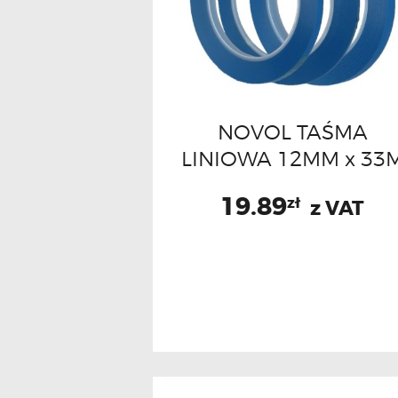
NOVOL TAŚMA
LINIOWA 12MM x 33
19.89
zł
z VAT