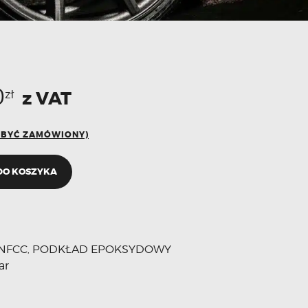
0
z VAT
zł
E BYĆ ZAMÓWIONY)
DO KOSZYKA
NFCC
PODKŁAD EPOKSYDOWY
,
ar