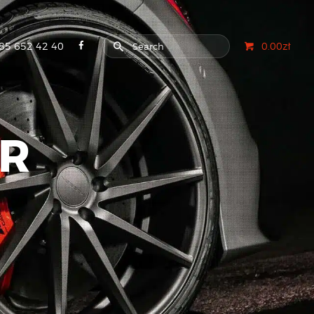
85 652 42 40
0.00zł
OR