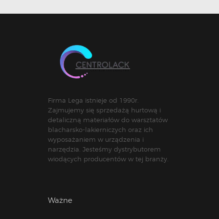
Firma Lega istnieje od 1990r.
Zajmujemy się sprzedażą hurtową i
detaliczną materiałów do warsztatów
blacharsko-lakierniczych oraz ich
wyposażaniem w urządzenia i
narzędzia. Jesteśmy dystrybutorem
wiodących producentów w tej branży.
Ważne