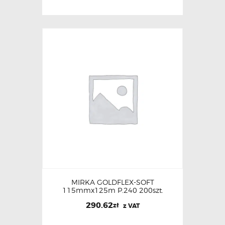
MIRKA GOLDFLEX-SOFT
115mmx125m P.240 200szt.
290.62
zł
z VAT