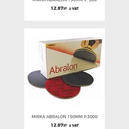
12.87
zł
z VAT
MIRKA ABRALON 150MM P.3000
12.87
zł
z VAT