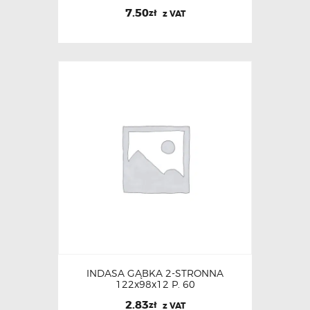
7.50
zł
z VAT
INDASA GĄBKA 2-STRONNA
122x98x12 P. 60
2.83
zł
z VAT