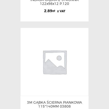
122x98x12 P.120
2.89
zł
z VAT
3M GĄBKA ŚCIERNA PIANKOWA
115*140MM 03808