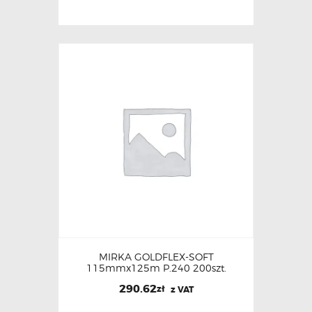
MIRKA GOLDFLEX-SOFT
115mmx125m P.240 200szt.
290.62
zł
z VAT