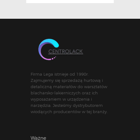
Firma Lega istnieje od 1990r.
Zajmujemy się sprzedażą hurtową i
detaliczną materiałów do warsztatów
blacharsko-lakierniczych oraz ich
wyposażaniem w urządzenia i
narzędzia. Jesteśmy dystrybutorem
wiodących producentów w tej branży.
Ważne