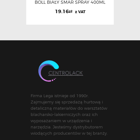
BOLL BIAŁY SMAR SPRAY 400ML
19.16
zł
z VAT
Firma Lega istnieje od 1990r.
Zajmujemy się sprzedażą hurtową i
detaliczną materiałów do warsztatów
blacharsko-lakierniczych oraz ich
wyposażaniem w urządzenia i
narzędzia. Jesteśmy dystrybutorem
wiodących producentów w tej branży.