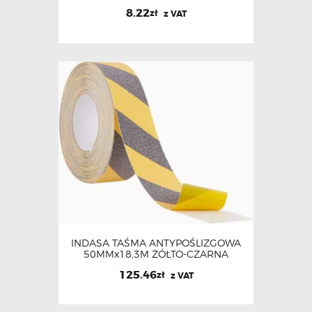
8.22
zł
z VAT
INDASA TAŚMA ANTYPOŚLIZGOWA
50MMx18,3M ŻÓŁTO-CZARNA
125.46
zł
z VAT