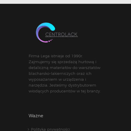
Firma Lega istnieje od 1990r.
Zajmujemy się sprzedażą hurtową i
detaliczną materiałów do warsztatów
blacharsko-lakierniczych oraz ich
wyposażaniem w urządzenia i
narzędzia. Jesteśmy dystrybutorem
wiodących producentów w tej branży.
Ważne
Polityka prywatności