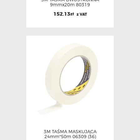
9mmx20m 80319
152.13
zł
z VAT
3M TAŚMA MASKUJĄCA
24mm*50m 06309 (36)