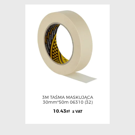
3M TAŚMA MASKUJĄCA
30mm*50m 06310 (32)
10.43
zł
z VAT