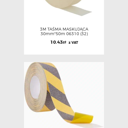
3M TAŚMA MASKUJĄCA
30mm*50m 06310 (32)
10.43
zł
z VAT