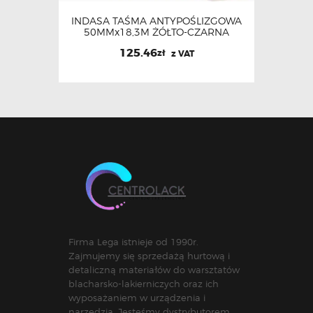
INDASA TAŚMA ANTYPOŚLIZGOWA
50MMx18,3M ŻÓŁTO-CZARNA
125.46
zł
z VAT
Firma Lega istnieje od 1990r.
Zajmujemy się sprzedażą hurtową i
detaliczną materiałów do warsztatów
blacharsko-lakierniczych oraz ich
wyposażaniem w urządzenia i
narzędzia. Jesteśmy dystrybutorem