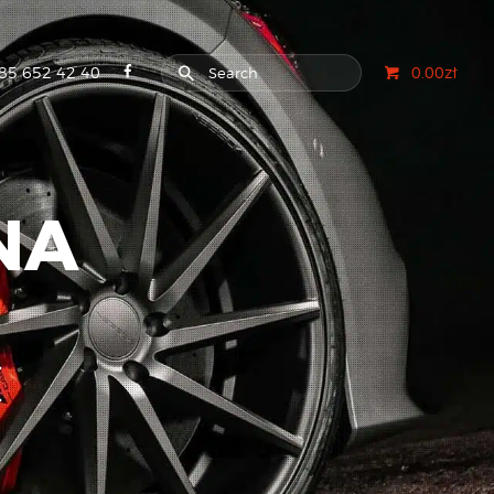
85 652 42 40
0.00zł
NA
C