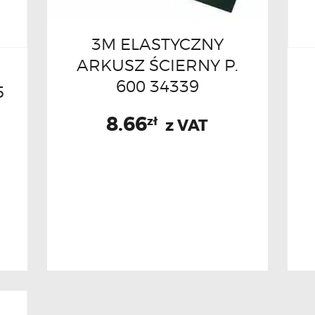
3M ELASTYCZNY
ARKUSZ ŚCIERNY P.
600 34339
5
8.66
zł
z VAT