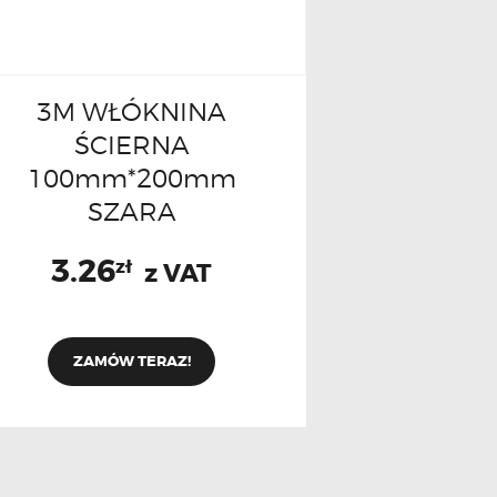
3M WŁÓKNINA
ŚCIERNA
100mm*200mm
SZARA
3.26
zł
z VAT
ZAMÓW TERAZ!