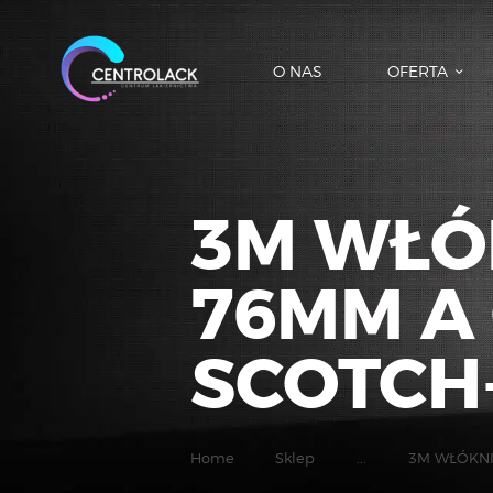
O NAS
OFERTA
3M WŁÓ
76MM A
SCOTCH
Home
Sklep
...
3M WŁÓKNI