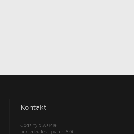
Kontakt
Godziny otwarcia: |
poniedziałek – piątek: 8:00-