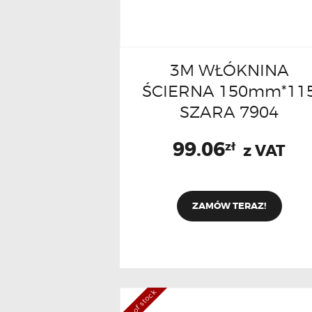
3M WŁÓKNINA
ŚCIERNA 150mm*11
SZARA 7904
99.06
zł
z VAT
ZAMÓW TERAZ!
Out of stock