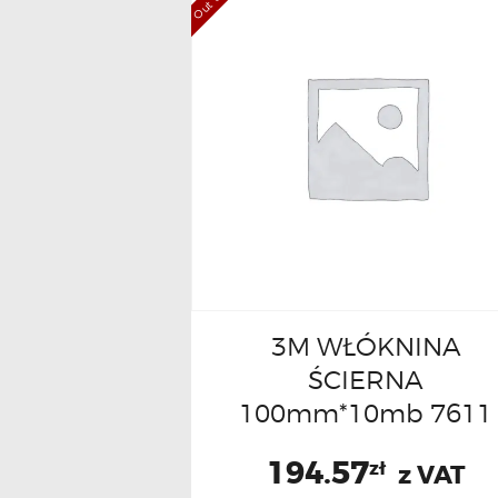
3M WŁÓKNINA
ŚCIERNA
100mm*10mb 7611
194.57
zł
z VAT