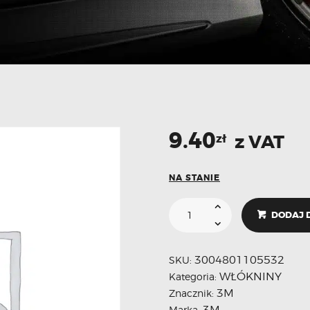
9.40
z VAT
zł
NA STANIE
DODAJ 
3004801105532
SKU:
WŁÓKNINY
Kategoria:
3M
Znacznik:
3M
Marka: