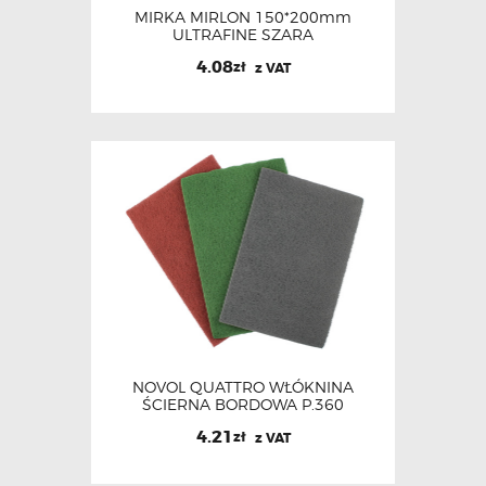
MIRKA MIRLON 150*200mm
ULTRAFINE SZARA
4.08
zł
z VAT
NOVOL QUATTRO WŁÓKNINA
ŚCIERNA BORDOWA P.360
4.21
zł
z VAT