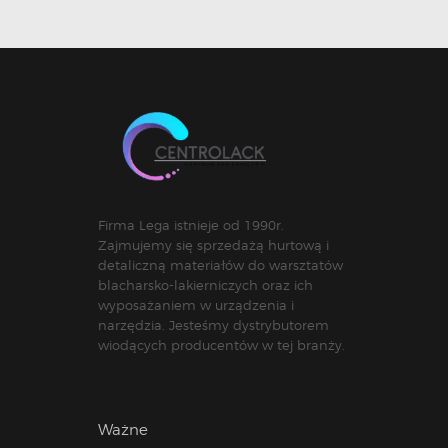
Firma Lega istnieje od 1990r.
Zajmujemy się sprzedażą hurtową i
detaliczną materiałów do warsztatów
blacharsko-lakierniczych oraz ich
wyposażaniem w urządzenia i
narzędzia. Jesteśmy dystrybutorem
wiodących producentów w tej branży.
Ważne