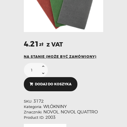
4.21
z VAT
zł
NA STANIE (MOŻE BYĆ ZAMÓWIONY)
DODAJ DO KOSZYKA
3172
SKU:
WŁÓKNINY
Kategoria:
NOVOL
NOVOL QUATTRO
Znaczniki:
,
2003
Product ID: