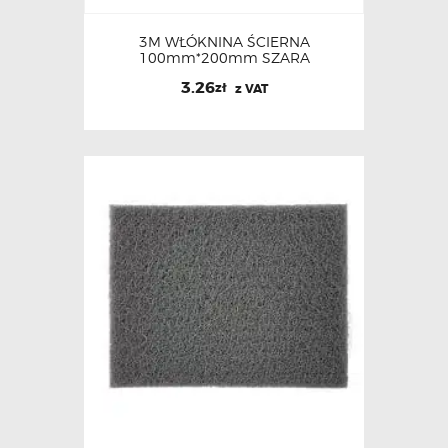
3M WŁÓKNINA ŚCIERNA
100mm*200mm SZARA
3.26
zł
z VAT