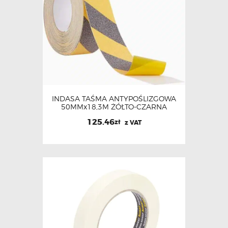
INDASA TAŚMA ANTYPOŚLIZGOWA
50MMx18,3M ŻÓŁTO-CZARNA
125.46
zł
z VAT