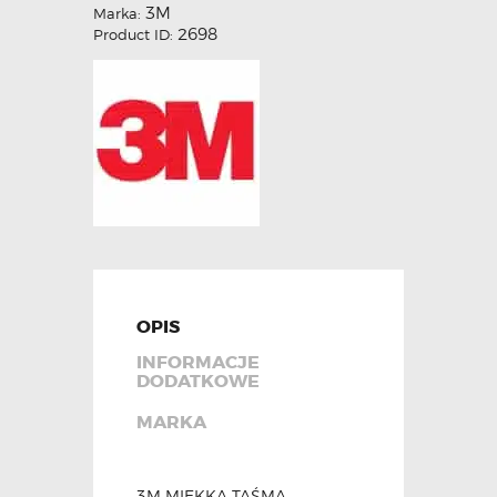
3M
Marka:
2698
Product ID:
OPIS
INFORMACJE
DODATKOWE
MARKA
3M MIĘKKA TAŚMA