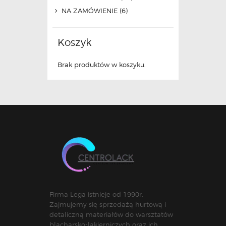
NA ZAMÓWIENIE
(6)
Koszyk
Brak produktów w koszyku.
Firma Lega istnieje od 1990r.
Zajmujemy się sprzedażą hurtową i
detaliczną materiałów do warsztatów
blacharsko-lakierniczych oraz ich