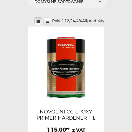
Pokaż:
12
/
24
/
48
/
All
produkty
NOVOL NFCC EPOXY
PRIMER HARDENER 1 L
115.00
zł
z VAT