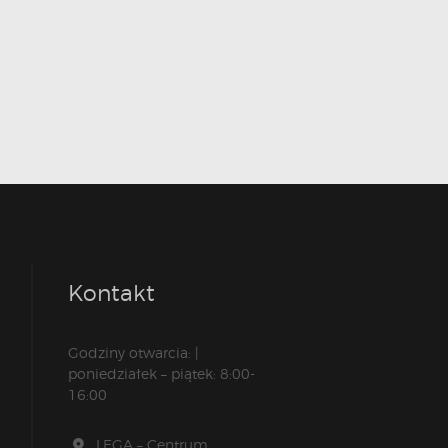
Kontakt
Godziny otwarcia: |
poniedziałek – piątek: 8:00-
16:00
LEGA – Centrum