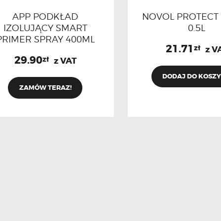
APP PODKŁAD
NOVOL PROTECT 
IZOLUJĄCY SMART
0.5L
PRIMER SPRAY 400ML
21.71
zł
z V
29.90
zł
z VAT
DODAJ DO KOSZ
ZAMÓW TERAZ!