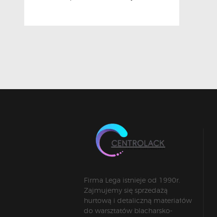
Firma Lega istnieje od 1990r.
Zajmujemy się sprzedażą
hurtową i detaliczną materiałów
do warsztatów blacharsko-