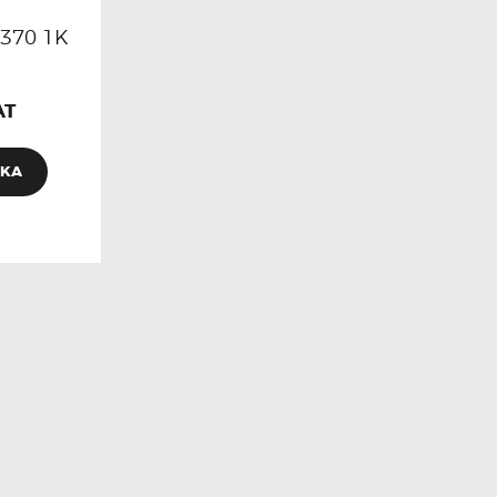
370 1K
AT
YKA