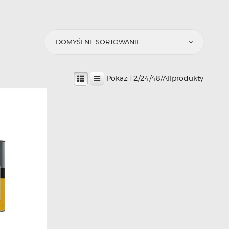
Pokaż:
12
/
24
/
48
/
All
produkty