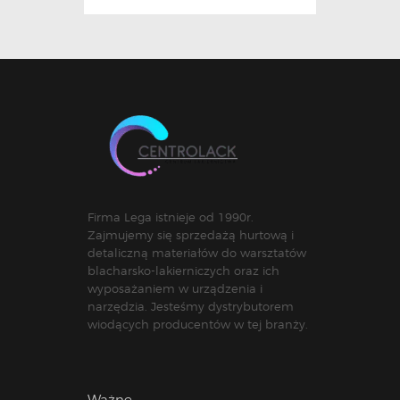
Firma Lega istnieje od 1990r.
Zajmujemy się sprzedażą hurtową i
detaliczną materiałów do warsztatów
blacharsko-lakierniczych oraz ich
wyposażaniem w urządzenia i
narzędzia. Jesteśmy dystrybutorem
wiodących producentów w tej branży.
Ważne