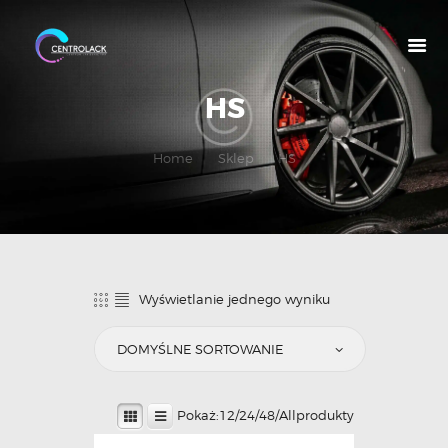
HS
O NAS
Home
Sklep
HS
OFERTA
NASZE MARKI
MOJE KONTO
Wyświetlanie jednego wyniku
Pokaż:
12
/
24
/
48
/
All
produkty