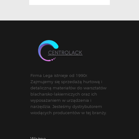
Firma Lega istnieje od 1990r.
Zajmujemy się sprzedażą hurtową i
detaliczną materiałów do warsztatów
blacharsko-lakierniczych oraz ich
wyposażaniem w urządzenia i
narzędzia. Jesteśmy dystrybutorem
wiodących producentów w tej branży.
Ważne