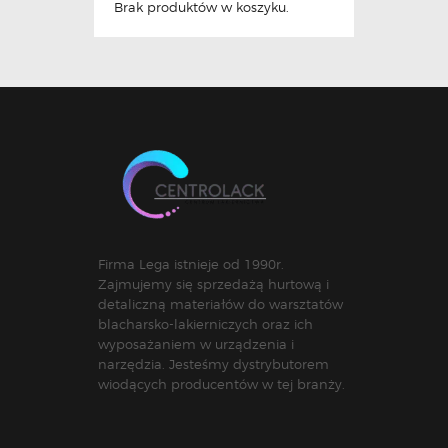
Brak produktów w koszyku.
Firma Lega istnieje od 1990r.
Zajmujemy się sprzedażą hurtową i
detaliczną materiałów do warsztatów
blacharsko-lakierniczych oraz ich
wyposażaniem w urządzenia i
narzędzia. Jesteśmy dystrybutorem
wiodących producentów w tej branży.