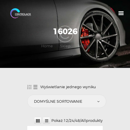
16026
O NAS
Home
Sklep
16026
OFERTA
NASZE MARKI
MOJE KONTO
Wyświetlanie jednego wyniku
Pokaż:
12
/
24
/
48
/
All
produkty