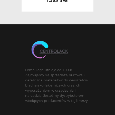
1.33
zł
z VAT
Firma Lega istnieje od 1990r.
Zajmujemy się sprzedażą hurtową i
detaliczną materiałów do warsztatów
blacharsko-lakierniczych oraz ich
wyposażaniem w urządzenia i
narzędzia. Jesteśmy dystrybutorem
wiodących producentów w tej branży.