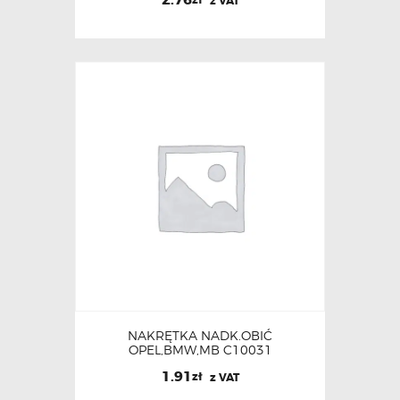
2.76
zł
z VAT
NAKRĘTKA NADK.OBIĆ
OPEL,BMW,MB C10031
1.91
zł
z VAT