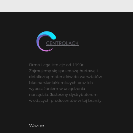
Firma Lega istnieje od 1990r.
Zajmujemy się sprzedażą hurtową i
detaliczną materiałów do warsztatów
blacharsko-lakierniczych oraz ich
wyposażaniem w urządzenia i
narzędzia. Jesteśmy dystrybutorem
wiodących producentów w tej branży.
Ważne