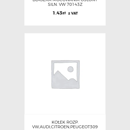
SILN. VW 70143Z
1.43
zł
z VAT
KOŁEK ROZP.
VW,AUDI,CITROEN,PEUGEOT309