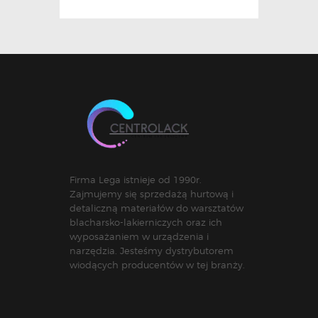
Firma Lega istnieje od 1990r.
Zajmujemy się sprzedażą hurtową i
detaliczną materiałów do warsztatów
blacharsko-lakierniczych oraz ich
wyposażaniem w urządzenia i
narzędzia. Jesteśmy dystrybutorem
wiodących producentów w tej branży.