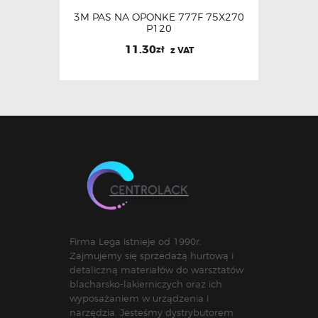
3M PAS NA OPONKE 777F 75X270
P120
11.30
zł
z VAT
Firma Lega istnieje od 1990r.
Zajmujemy się sprzedażą hurtową i
detaliczną materiałów do warsztatów
blacharsko-lakierniczych oraz ich
wyposażaniem w urządzenia i
narzędzia. Jesteśmy dystrybutorem