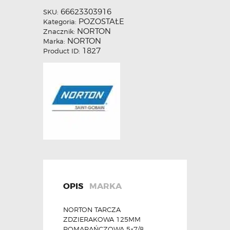
66623303916
SKU:
POZOSTAŁE
Kategoria:
NORTON
Znacznik:
NORTON
Marka:
1827
Product ID:
OPIS
MARKA
NORTON TARCZA
ZDZIERAKOWA 125MM
POMARAŃCZOWA 5×7/8