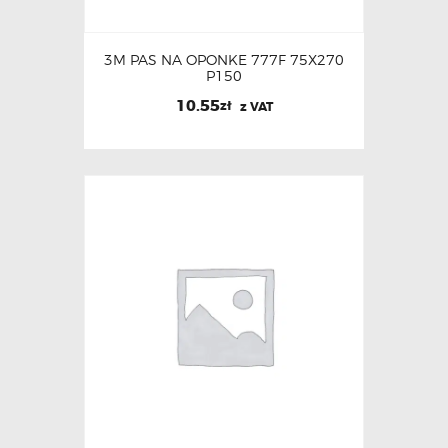
3M PAS NA OPONKE 777F 75X270
P150
10.55
zł
z VAT