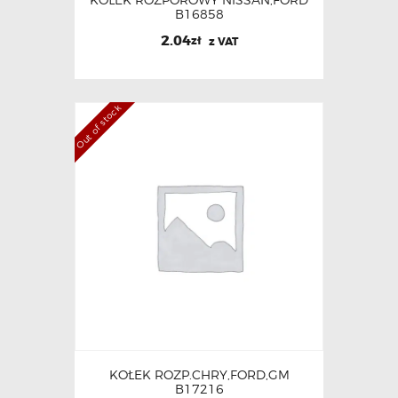
B16858
2.04
zł
z VAT
Out of stock
KOŁEK ROZP.CHRY,FORD,GM
B17216