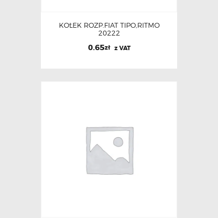
KOŁEK ROZP.FIAT TIPO,RITMO
20222
0.65
zł
z VAT