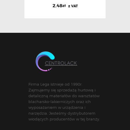
2.48
zł
z VAT
Firma Lega istnieje od 1990r.
Zajmujemy się sprzedażą hurtową i
detaliczną materiałów do warsztatów
blacharsko-lakierniczych oraz ich
wyposażaniem w urządzenia i
narzędzia. Jesteśmy dystrybutorem
wiodących producentów w tej branży.