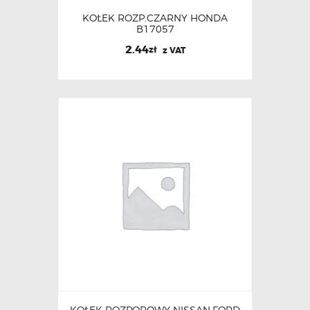
KOŁEK ROZP.CZARNY HONDA
B17057
2.44
zł
z VAT
KOŁEK ROZPOROWY NISSAN,FORD