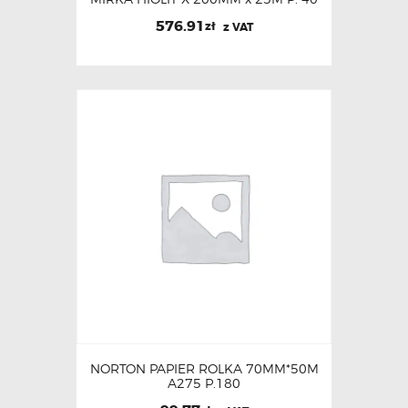
576.91
zł
z VAT
NORTON PAPIER ROLKA 70MM*50M
A275 P.180