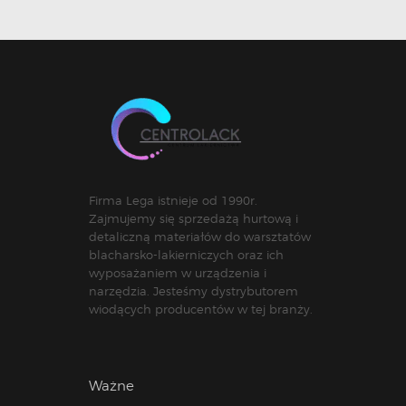
Firma Lega istnieje od 1990r.
Zajmujemy się sprzedażą hurtową i
detaliczną materiałów do warsztatów
blacharsko-lakierniczych oraz ich
wyposażaniem w urządzenia i
narzędzia. Jesteśmy dystrybutorem
wiodących producentów w tej branży.
Ważne