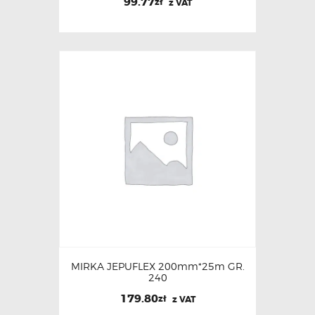
99.77
zł
z VAT
MIRKA JEPUFLEX 200mm*25m GR.
240
179.80
zł
z VAT