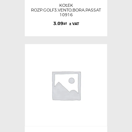
KOŁEK
ROZP.GOLF3,VENTO,BORA,PASSAT
10916
3.09
zł
z VAT