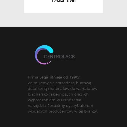
1.43
zł
z VAT
Firma Lega istnieje od 1990r.
Zajmujemy się sprzedażą hurtową i
detaliczną materiałów do warsztatów
blacharsko-lakierniczych oraz ich
wyposażaniem w urządzenia i
narzędzia. Jesteśmy dystrybutorem
wiodących producentów w tej branży.