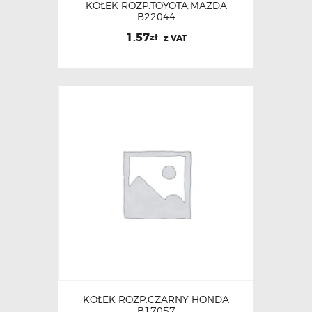
KOŁEK ROZP.TOYOTA,MAZDA
B22044
1.57
zł
z VAT
KOŁEK ROZP.CZARNY HONDA
B17057