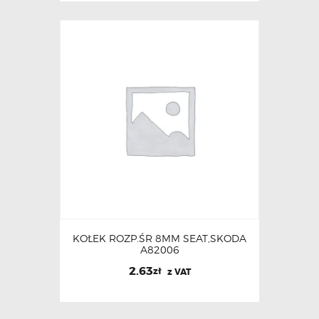
KOŁEK ROZP.ŚR 8MM SEAT,SKODA
A82006
2.63
zł
z VAT