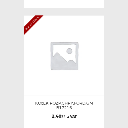
Out of stock
KOŁEK ROZP.CHRY,FORD,GM
B17216
2.48
zł
z VAT