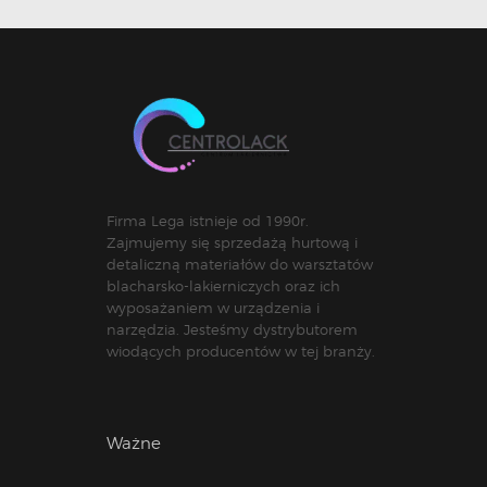
Firma Lega istnieje od 1990r.
Zajmujemy się sprzedażą hurtową i
detaliczną materiałów do warsztatów
blacharsko-lakierniczych oraz ich
wyposażaniem w urządzenia i
narzędzia. Jesteśmy dystrybutorem
wiodących producentów w tej branży.
Ważne