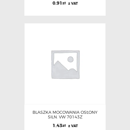
0.91
zł
z VAT
BLASZKA MOCOWANIA OSŁONY
SILN. VW 70143Z
1.43
zł
z VAT