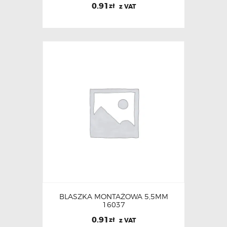
0.91
zł
z VAT
BLASZKA MONTAŻOWA 5,5MM
16037
0.91
zł
z VAT