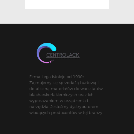
Firma Lega istnieje od 1990r.
Zajmujemy się sprzedażą hurtową i
detaliczną materiałów do warsztatów
blacharsko-lakierniczych oraz ich
wyposażaniem w urządzenia i
narzędzia. Jesteśmy dystrybutorem
wiodących producentów w tej branży.