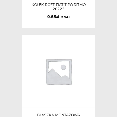
KOŁEK ROZP.FIAT TIPO,RITMO
20222
0.65
zł
z VAT
BLASZKA MONTAŻOWA