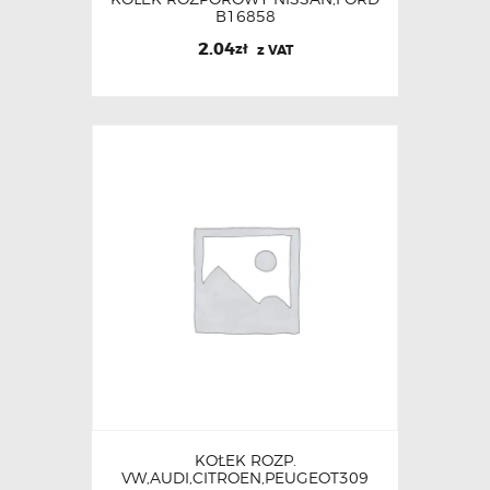
B16858
2.04
zł
z VAT
KOŁEK ROZP.
VW,AUDI,CITROEN,PEUGEOT309