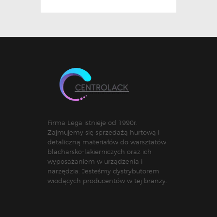
Firma Lega istnieje od 1990r.
Zajmujemy się sprzedażą hurtową i
detaliczną materiałów do warsztatów
blacharsko-lakierniczych oraz ich
wyposażaniem w urządzenia i
narzędzia. Jesteśmy dystrybutorem
wiodących producentów w tej branży.