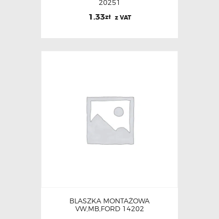
20251
1.33
zł
z VAT
BLASZKA MONTAŻOWA
VW,MB,FORD 14202