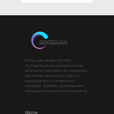
Firma Lega istnieje od 1990r.
Zajmujemy się sprzedażą hurtową i
detaliczną materiałów do warsztatów
blacharsko-lakierniczych oraz ich
wyposażaniem w urządzenia i
narzędzia. Jesteśmy dystrybutorem
wiodących producentów w tej branży.
Ważne