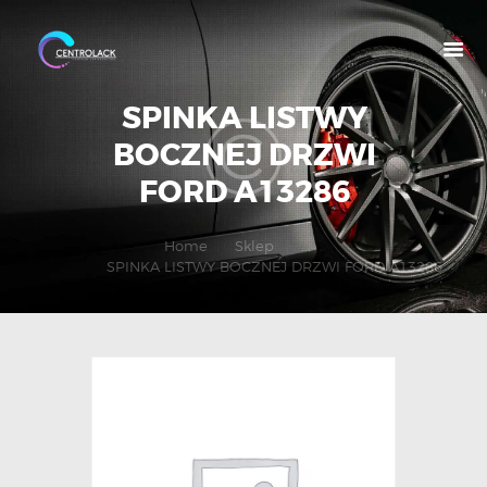
SPINKA LISTWY
BOCZNEJ DRZWI
O NAS
FORD A13286
OFERTA
NASZE MARKI
Home
Sklep
...
SPINKA LISTWY BOCZNEJ DRZWI FORD A13286
MOJE KONTO