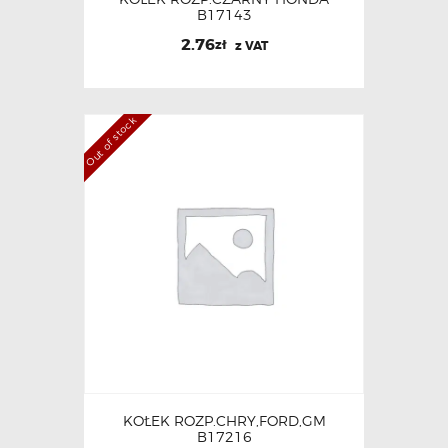
B17143
2.76
zł
z VAT
Out of stock
KOŁEK ROZP.CHRY,FORD,GM
B17216