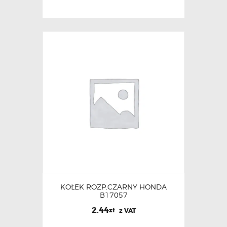
KOŁEK ROZP.CZARNY HONDA
B17057
2.44
zł
z VAT