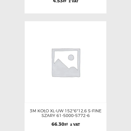
4.53
zł
z VAT
3M KOŁO XL-UW 152*6*12,6 S-FINE
SZARY 61-5000-5772-6
66.30
zł
z VAT