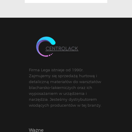
Firma Lega istnieje od 1990r.
Zajmujemy się sprzedażą hurtową i
detaliczną materiałów do warsztatów
blacharsko-lakierniczych oraz ich
wyposażaniem w urządzenia i
narzędzia. Jesteśmy dystrybutorem
wiodących producentów w tej branży.
Ważne