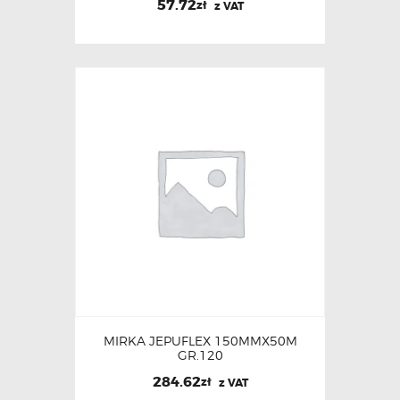
57.72
zł
z VAT
MIRKA JEPUFLEX 150MMX50M
GR.120
284.62
zł
z VAT