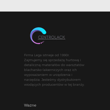
Firma Lega istnieje od 1990r.
Zajmujemy się sprzedażą hurtową i
detaliczną materiałów do warsztatów
blacharsko-lakierniczych oraz ich
wyposażaniem w urządzenia i
narzędzia. Jesteśmy dystrybutorem
wiodących producentów w tej branży.
Ważne