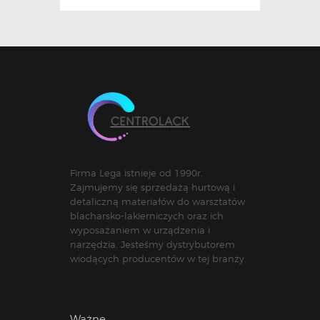
Firma Lega istnieje od 1990r.
Zajmujemy się sprzedażą hurtową i
detaliczną materiałów do warsztatów
blacharsko-lakierniczych oraz ich
wyposażaniem w urządzenia i
narzędzia. Jesteśmy dystrybutorem
wiodących producentów w tej branży.
Ważne