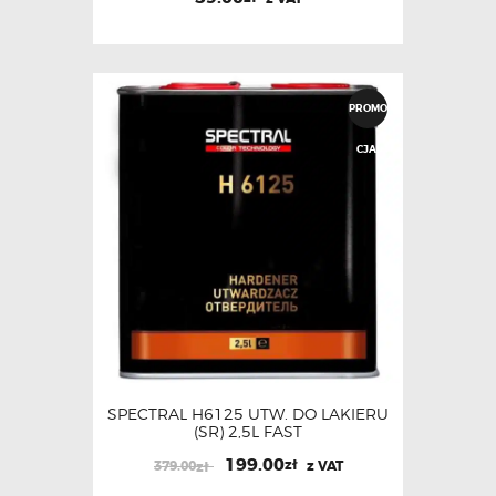
PROMO
CJA!
SPECTRAL H6125 UTW. DO LAKIERU
(SR) 2,5L FAST
199.00
zł
379.00
z VAT
zł