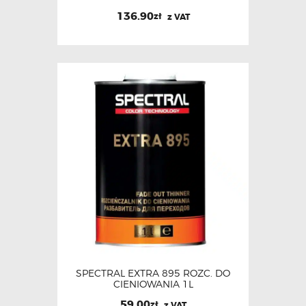
136.90
zł
z VAT
SPECTRAL EXTRA 895 ROZC. DO
CIENIOWANIA 1L
59.00
zł
z VAT