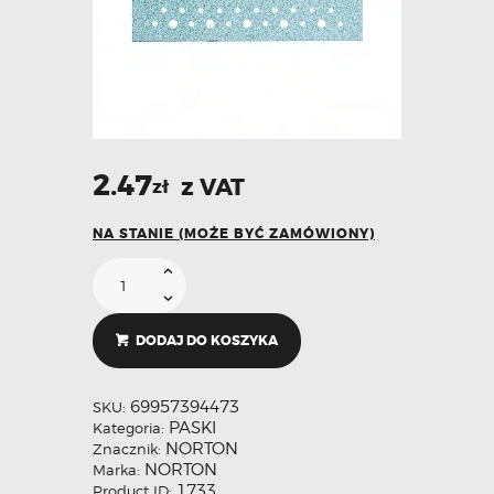
2.47
z VAT
zł
NA STANIE (MOŻE BYĆ ZAMÓWIONY)
DODAJ DO KOSZYKA
69957394473
SKU:
PASKI
Kategoria:
NORTON
Znacznik:
NORTON
Marka:
1733
Product ID: