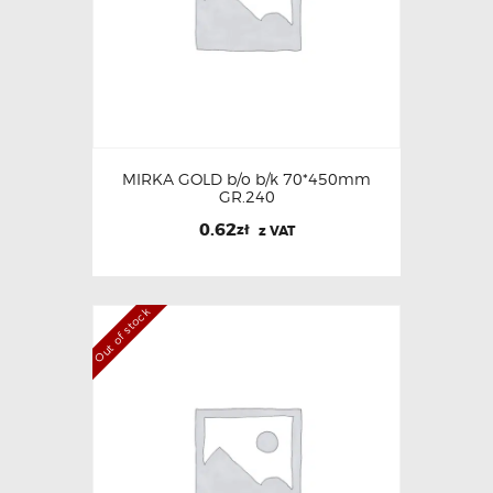
MIRKA GOLD b/o b/k 70*450mm
GR.240
0.62
zł
z VAT
Out of stock