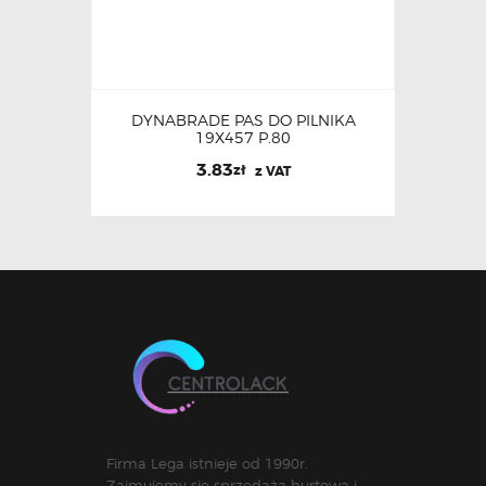
DYNABRADE PAS DO PILNIKA
19X457 P.80
3.83
zł
z VAT
Firma Lega istnieje od 1990r.
Zajmujemy się sprzedażą hurtową i