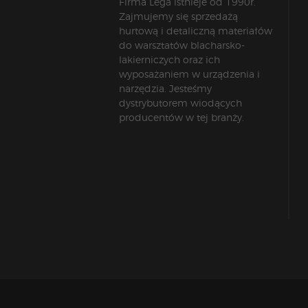
Firma Lega istnieje od 1990r.
Zajmujemy się sprzedażą
hurtową i detaliczną materiałów
do warsztatów blacharsko-
lakierniczych oraz ich
wyposażaniem w urządzenia i
narzędzia. Jesteśmy
dystrybutorem wiodących
producentów w tej branży.