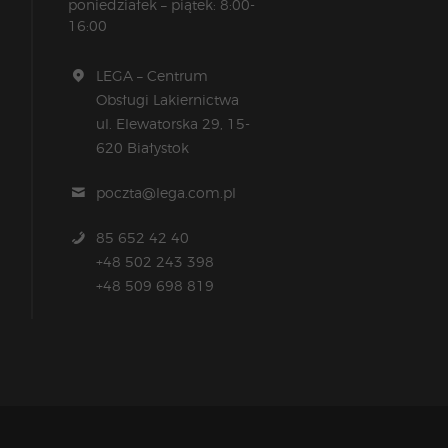
poniedziałek – piątek: 8:00-
16:00
LEGA – Centrum
Obsługi Lakiernictwa
ul. Elewatorska 29, 15-
620 Białystok
poczta@lega.com.pl
85 652 42 40
+48 502 243 398
+48 509 698 819