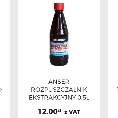
ANSER
O
ROZPUSZCZALNIK
EKSTRAKCYJNY 0.5L
12.00
zł
z VAT