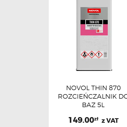
NOVOL THIN 870
ROZCIEŃCZALNIK D
BAZ 5L
149.00
zł
z VAT