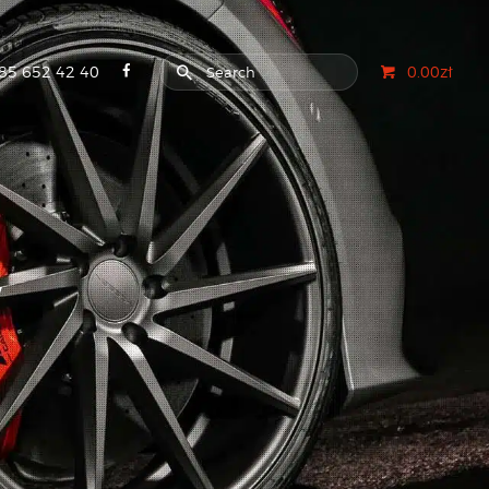
85 652 42 40
0.00zł
W