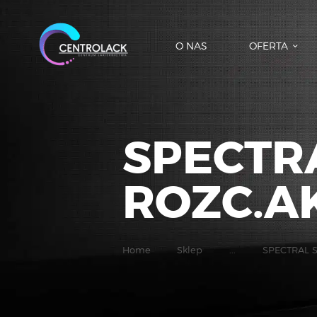
O NAS
OFERTA
SPECTRA
ROZC.A
Home
Sklep
...
SPECTRAL 