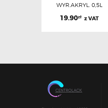
WYR.AKRYL. 0,5L
19.90
zł
z VAT