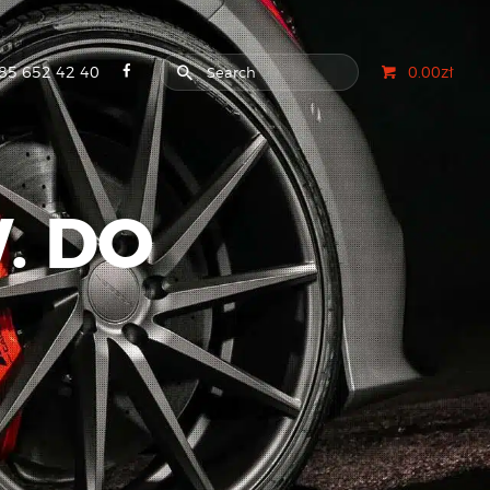
85 652 42 40
0.00zł
. DO