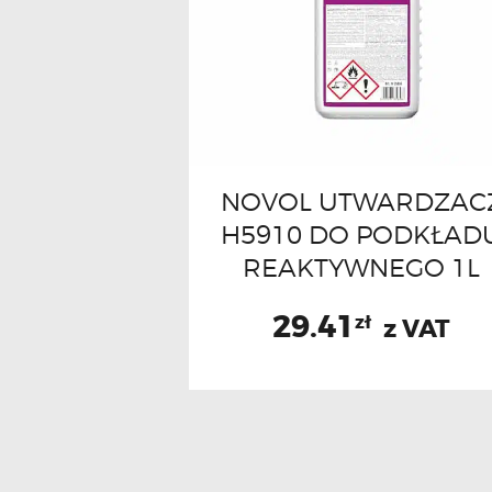
NOVOL UTWARDZAC
H5910 DO PODKŁAD
REAKTYWNEGO 1L
29.41
zł
z VAT