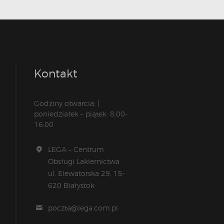
Kontakt
Godziny otwarcia: |
poniedziałek – piątek: 8:00-
16:00
LEGA – Centrum
Obsługi Lakiernictwa
ul. Elewatorska 29, 15-
620 Białystok
poczta@lega.com.pl