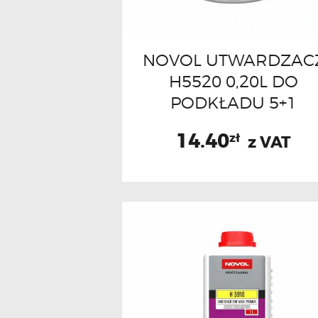
NOVOL UTWARDZAC
H5520 0,20L DO
PODKŁADU 5+1
14.40
zł
z VAT