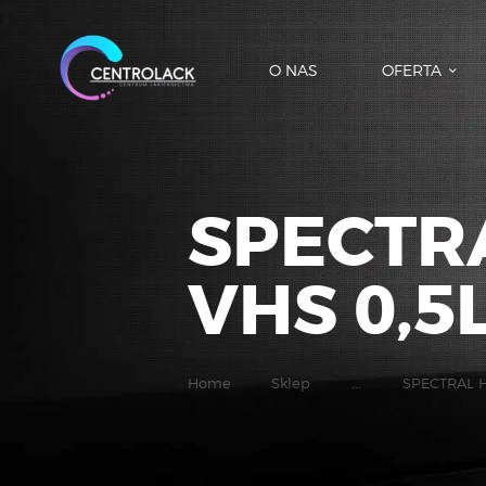
O NAS
OFERTA
SPECTRA
VHS 0,5
Home
Sklep
...
SPECTRAL H