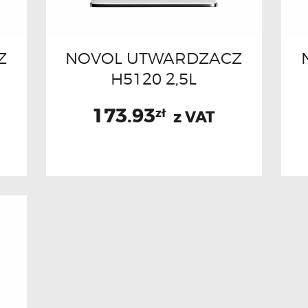
Z
NOVOL UTWARDZACZ
H5120 2,5L
173.93
zł
z VAT