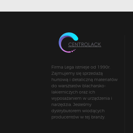
Firma Lega istnieje od 1990r.
Zajmujemy się sprzedażą
hurtową i detaliczną materiałów
do warsztatów blacharsko-
lakierniczych oraz ich
wyposażaniem w urządzenia i
narzędzia. Jesteśmy
dystrybutorem wiodących
producentów w tej branży.