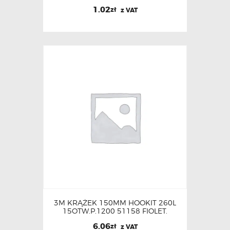
1.02
zł
z VAT
3M KRĄŻEK 150MM HOOKIT 260L
15OTW.P.1200 51158 FIOLET.
6.06
zł
z VAT