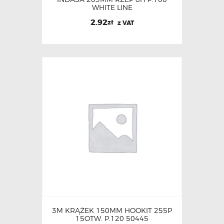
WHITE LINE
2.92
zł
z VAT
3M KRĄŻEK 150MM HOOKIT 255P
15OTW. P.120 50445