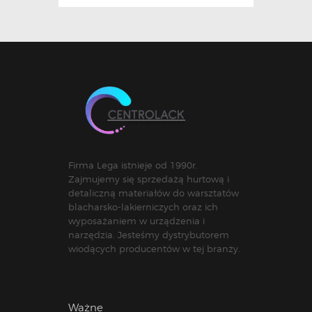
Firma Lega istnieje od 1990r.
Zajmujemy się sprzedażą hurtową i
detaliczną materiałów do warsztatów
blacharsko-lakierniczych oraz ich
wyposażaniem w urządzenia i
narzędzia. Jesteśmy dystrybutorem
wiodących producentów w tej branży.
Ważne