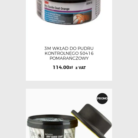
3M WKŁAD DO PUDRU
KONTROLNEGO 50416
POMARAŃCZOWY
114.00
zł
z VAT
PROMO
CJA!