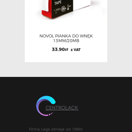
NOVOL PIANKA DO WNĘK
13MM/20MB
33.90
zł
z VAT
Firma Lega istnieje od 1990r.