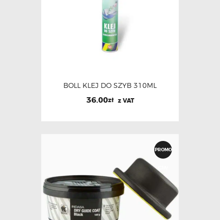
BOLL KLEJ DO SZYB 310ML
36.00
zł
z VAT
PROMO
CJA!