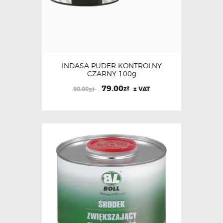
INDASA PUDER KONTROLNY
CZARNY 100g
79.00
zł
90.00
z VAT
zł