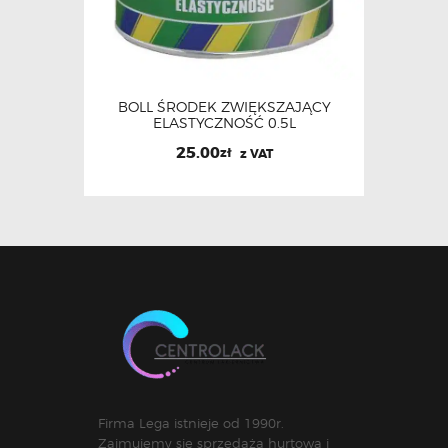
BOLL ŚRODEK ZWIĘKSZAJĄCY
ELASTYCZNOŚĆ 0.5L
25.00
zł
z VAT
Firma Lega istnieje od 1990r.
Zajmujemy się sprzedażą hurtową i