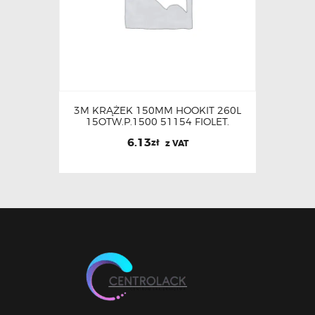
3M KRĄŻEK 150MM HOOKIT 260L
15OTW.P.1500 51154 FIOLET.
6.13
zł
z VAT