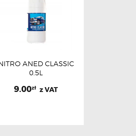
NITRO ANED CLASSIC
0.5L
9.00
zł
z VAT