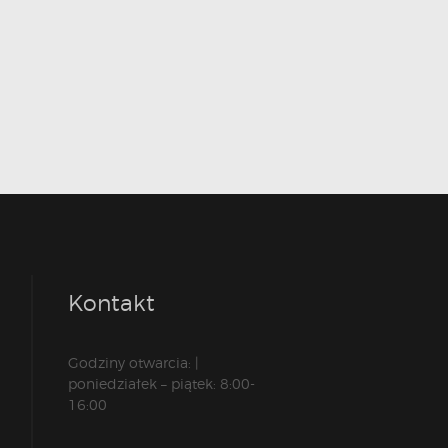
Kontakt
Godziny otwarcia: |
poniedziałek – piątek: 8:00-
16:00