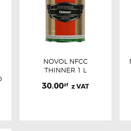
NOVOL NFCC
THINNER 1 L
O
30.00
zł
z VAT
L