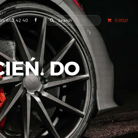
85 652 42 40
0.00zł
IEŃ. DO