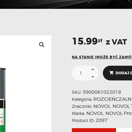
15.99
z VAT
zł
NA STANIE (MOŻE BYĆ ZAM
DODAJ 
5900061022018
SKU:
ROZCIEŃCZALNI
Kategoria:
NOVOL
NOVOL 
Znaczniki:
,
NOVOL
NOVOL Prof
Marka:
,
2097
Product ID: