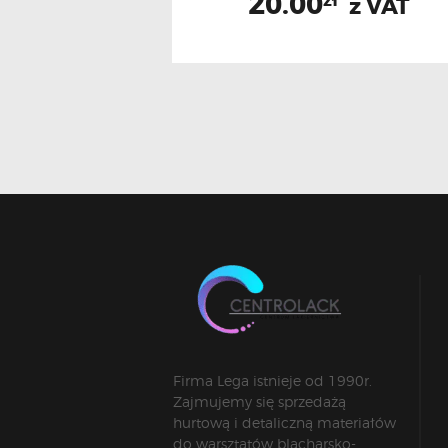
20.00
zł
z VAT
Firma Lega istnieje od 1990r.
Zajmujemy się sprzedażą
hurtową i detaliczną materiałów
do warsztatów blacharsko-