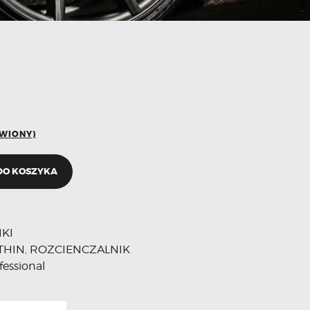
ÓWIONY)
DO KOSZYKA
KI
THIN
ROZCIENCZALNIK
,
essional