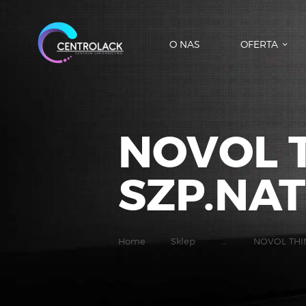
O NAS
OFERTA
NOVOL T
SZP.NATR
Home
Sklep
...
NOVOL THIN