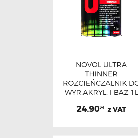
NOVOL ULTRA
THINNER
ROZCIEŃCZALNIK D
WYR.AKRYL. I BAZ 1
24.90
zł
z VAT