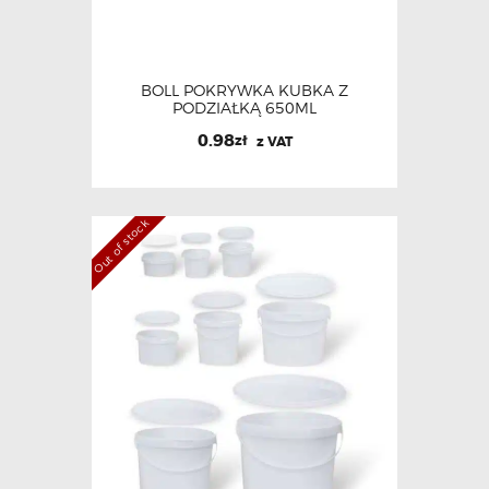
BOLL POKRYWKA KUBKA Z
PODZIAŁKĄ 650ML
0.98
zł
z VAT
Out of stock