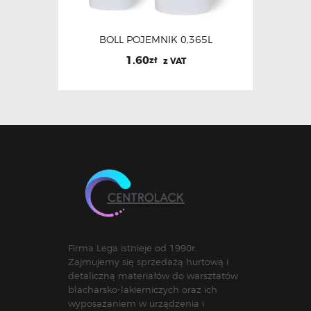
BOLL POJEMNIK 0,365L
1.60
zł
z VAT
Firma Lega istnieje od 1990r.
Zajmujemy się sprzedażą hurtową i
detaliczną materiałów do warsztatów
blacharsko-lakierniczych oraz ich
wyposażaniem w urządzenia i